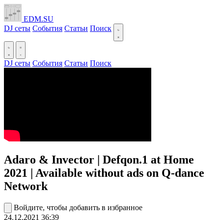
EDM.SU
DJ сеты
События
Статьи
Поиск
DJ сеты
События
Статьи
Поиск
Adaro & Invector | Defqon.1 at Home
2021 | Available without ads on Q-dance
Network
Войдите, чтобы добавить в избранное
24.12.2021
36:39