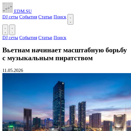
EDM.SU
DJ сеты
События
Статьи
Поиск
DJ сеты
События
Статьи
Поиск
Вьетнам начинает масштабную борьбу
с музыкальным пиратством
11.05.2026